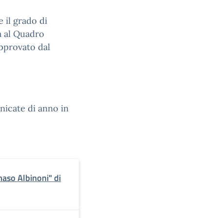
e il grado di
à al Quadro
pprovato dal
nicate di anno in
aso Albinoni" di