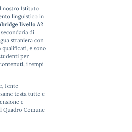
l nostro Istituto
nto linguistico in
bridge livello A2
a secondaria di
ngua straniera con
qualificati, e sono
 studenti per
 contenuti, i tempi
, l’ente
esame testa tutte e
rensione e
o al Quadro Comune