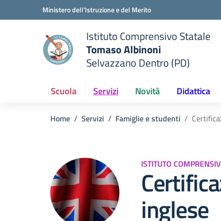
Vai ai contenuti
Vai al menu di navigazione
Vai al footer
Ministero dell'Istruzione e del Merito
Istituto Comprensivo Statale
Tomaso Albinoni
Selvazzano Dentro (PD)
 della scuola
— Visita la pagina iniziale del
Scuola
Servizi
Novità
Didattica
Home
Servizi
Famiglie e studenti
Certific
ISTITUTO COMPRENSIV
Certific
inglese