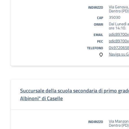
Via Genova,
INDIRIZZO
Dentro (PD)
35030
CAP
Dal Lunedì a
ORARI
ore 14:10.
pdic89700x@
EMAIL
pdic89700x@
PEC
04972065
TELEFONO
Naviga su 
Succursale della scuola secondaria di primo gra
Albinoni" di Caselle
Via Manzon
INDIRIZZO
Dentro (PD)