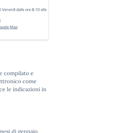
l Venerdì dalle ore 8:10 alle
8
Google Map
ne compilato e
lettronico come
e le indicazioni in
 mesi di gennaio,