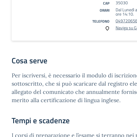
35030
CAP
Dal Lunedì a
ORARI
ore 14:10.
04972065
TELEFONO
Naviga su 
Cosa serve
Per iscriversi, è necessario il modulo di iscrizio
sottoscritto, che si può scaricare dal registro e
allegato del comunicato che annualmente fornisc
merito alla certificazione di lingua inglese.
Tempi e scadenze
I corsi di preparazione e l’esame si terranno nei