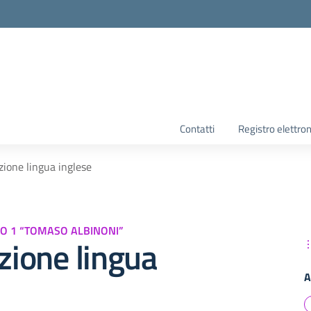
la scuola
Contatti
Registro elettro
azione lingua inglese
O 1 “TOMASO ALBINONI”
azione lingua
A