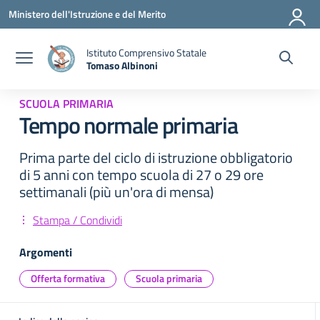
Vai ai contenuti
Vai al menu di navigazione
Vai al footer
Ministero dell'Istruzione e del Merito
Istituto Comprensivo Statale
Tomaso Albinoni
— Visita la pagina iniziale della scuola
SCUOLA PRIMARIA
Tempo normale primaria
Prima parte del ciclo di istruzione obbligatorio
di 5 anni con tempo scuola di 27 o 29 ore
settimanali (più un'ora di mensa)
Stampa / Condividi
Argomenti
Offerta formativa
Scuola primaria