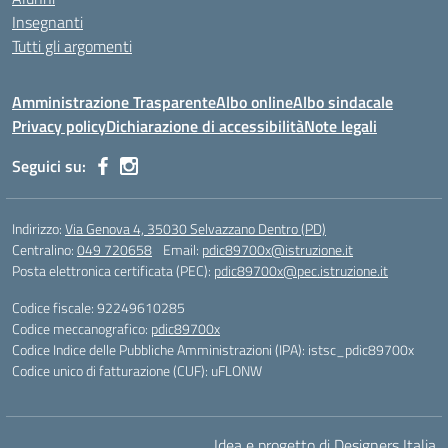
Insegnanti
Tutti gli argomenti
Amministrazione Trasparente
Albo online
Albo sindacale
Privacy policy
Dichiarazione di accessibilità
Note legali
Seguici su:
Indirizzo:
Via Genova 4, 35030 Selvazzano Dentro (PD)
Centralino:
049 720658
Email:
pdic89700x@istruzione.it
Posta elettronica certificata (PEC):
pdic89700x@pec.istruzione.it
Codice fiscale: 92249610285
Codice meccanografico:
pdic89700x
Codice Indice delle Pubbliche Amministrazioni (IPA): istsc_pdic89700x
Codice unico di fatturazione (CUF): uFLONW
Idea e progetto di Designers Italia