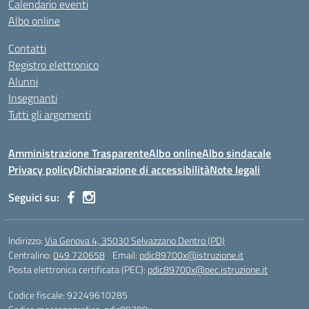
Calendario eventi
Albo online
Contatti
Registro elettronico
Alunni
Insegnanti
Tutti gli argomenti
Amministrazione Trasparente
Albo online
Albo sindacale
Privacy policy
Dichiarazione di accessibilità
Note legali
Seguici su:
Indirizzo:
Via Genova 4, 35030 Selvazzano Dentro (PD)
Centralino:
049 720658
Email:
pdic89700x@istruzione.it
Posta elettronica certificata (PEC):
pdic89700x@pec.istruzione.it
Codice fiscale: 92249610285