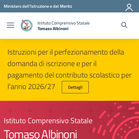
Vai ai contenuti
Vai al menu di navigazione
Vai al footer
Ministero dell'Istruzione e del Merito
Istituto Comprensivo Statale
Tomaso Albinoni
Istruzioni per il perfezionamento della
domanda di iscrizione e per il
pagamento del contributo scolastico per
l'anno 2026/27
Dettagli
Istituto Comprensivo Statale
Tomaso Albinoni