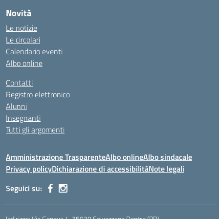
Novità
Le notizie
Le circolari
Calendario eventi
Albo online
Contatti
Registro elettronico
Alunni
Insegnanti
Tutti gli argomenti
Amministrazione Trasparente
Albo online
Albo sindacale
Privacy policy
Dichiarazione di accessibilità
Note legali
Seguici su:
Indirizzo:
Via Genova 4, 35030 Selvazzano Dentro (PD)