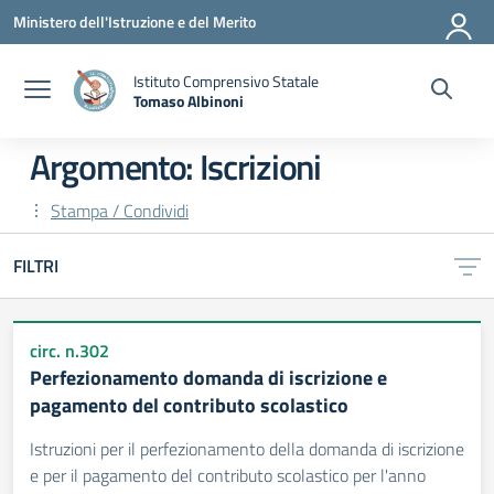
Vai ai contenuti
Vai al menu di navigazione
Vai al footer
Ministero dell'Istruzione e del Merito
Istituto Comprensivo Statale
Tomaso Albinoni
— Visita la pagina iniziale della scuola
Argomento: Iscrizioni
Stampa / Condividi
FILTRI
circ. n.302
Perfezionamento domanda di iscrizione e
pagamento del contributo scolastico
Istruzioni per il perfezionamento della domanda di iscrizione
e per il pagamento del contributo scolastico per l'anno