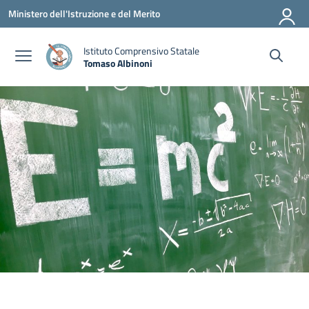
Vai ai contenuti
Vai al menu di navigazione
Vai al footer
Ministero dell'Istruzione e del Merito
Istituto Comprensivo Statale
Tomaso Albinoni
— Visita la pagina iniziale della scuola