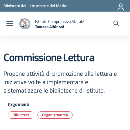
Vai ai contenuti
Vai al menu di navigazione
Vai al footer
Ministero dell'Istruzione e del Merito
Istituto Comprensivo Statale
Tomaso Albinoni
— Visita la pagina iniziale della scuola
Commissione Lettura
Propone attività di promozione alla lettura e
iniziative volte a implementare e
sistematizzare le biblioteche di istituto.
Argomenti
Biblioteca
Organigramma