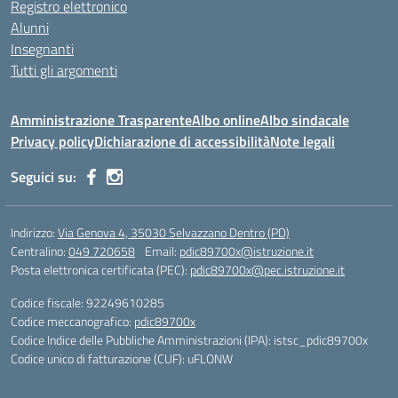
Registro elettronico
Alunni
Insegnanti
Tutti gli argomenti
Amministrazione Trasparente
Albo online
Albo sindacale
Privacy policy
Dichiarazione di accessibilità
Note legali
Seguici su:
Indirizzo:
Via Genova 4, 35030 Selvazzano Dentro (PD)
Centralino:
049 720658
Email:
pdic89700x@istruzione.it
Posta elettronica certificata (PEC):
pdic89700x@pec.istruzione.it
Codice fiscale: 92249610285
Codice meccanografico:
pdic89700x
Codice Indice delle Pubbliche Amministrazioni (IPA): istsc_pdic89700x
Codice unico di fatturazione (CUF): uFLONW