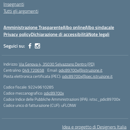
Insegnanti
Tutti gli argomenti
Amministrazione Trasparente
Albo online
Albo sindacale
Privacy policy
Dichiarazione di accessibilità
Note legali
Seguici su:
Indirizzo:
Via Genova 4, 35030 Selvazzano Dentro (PD)
Centralino:
049 720658
Email:
pdic89700x@istruzione.it
Posta elettronica certificata (PEC):
pdic89700x@pec.istruzione.it
Codice fiscale: 92249610285
Codice meccanografico:
pdic89700x
Codice Indice delle Pubbliche Amministrazioni (IPA): istsc_pdic89700x
Codice unico di fatturazione (CUF): uFLONW
Idea e progetto di Designers Italia