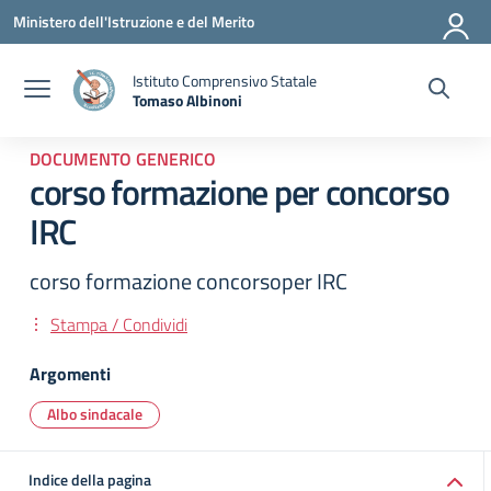
Vai ai contenuti
Vai al menu di navigazione
Vai al footer
Ministero dell'Istruzione e del Merito
Istituto Comprensivo Statale
Tomaso Albinoni
— Visita la pagina iniziale della scuola
DOCUMENTO GENERICO
corso formazione per concorso
IRC
corso formazione concorsoper IRC
Stampa / Condividi
Argomenti
Albo sindacale
Indice della pagina