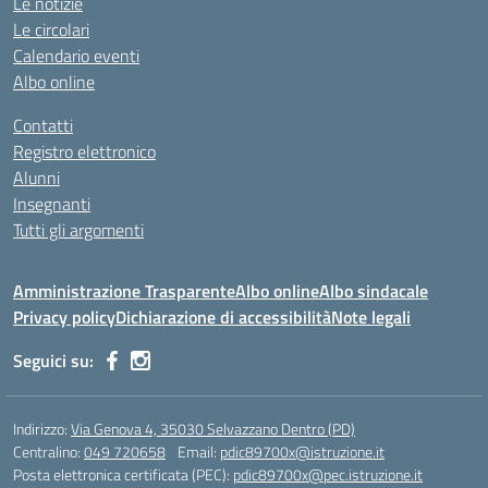
Le notizie
Le circolari
Calendario eventi
Albo online
Contatti
Registro elettronico
Alunni
Insegnanti
Tutti gli argomenti
Amministrazione Trasparente
Albo online
Albo sindacale
Privacy policy
Dichiarazione di accessibilità
Note legali
Seguici su:
Indirizzo:
Via Genova 4, 35030 Selvazzano Dentro (PD)
Centralino:
049 720658
Email:
pdic89700x@istruzione.it
Posta elettronica certificata (PEC):
pdic89700x@pec.istruzione.it