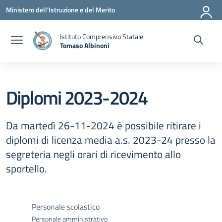
Vai ai contenuti
Vai al menu di navigazione
Vai al footer
Ministero dell'Istruzione e del Merito
Istituto Comprensivo Statale
Tomaso Albinoni
— Visita la pagina iniziale della scuola
Diplomi 2023-2024
Da martedì 26-11-2024 è possibile ritirare i
diplomi di licenza media a.s. 2023-24 presso la
segreteria negli orari di ricevimento allo
sportello.
Personale scolastico
Personale amministrativo